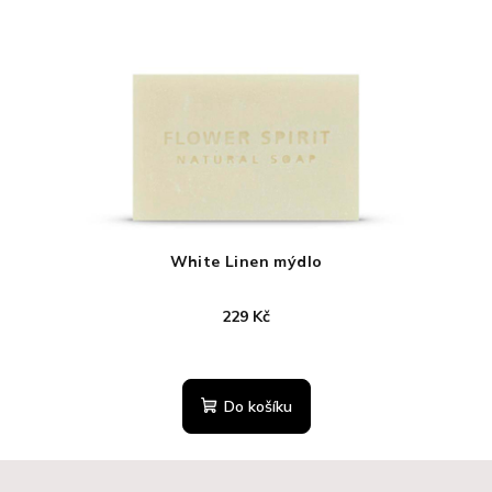
White Linen mýdlo
229 Kč
Průměrné
hodnocení
produktu
Do košíku
je
5,0
z
Z
5