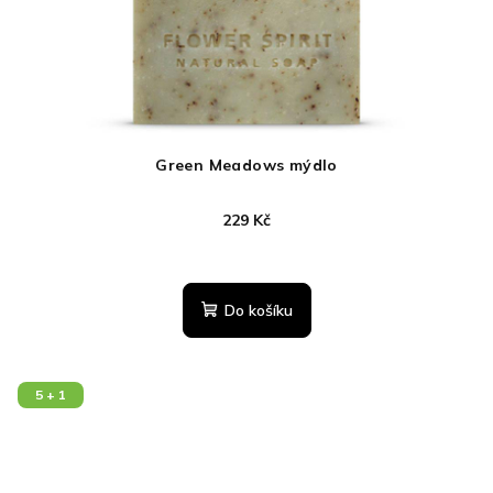
Green Meadows mýdlo
229 Kč
Průměrné
hodnocení
produktu
Do košíku
je
5,0
z
5
5 + 1
hvězdiček.