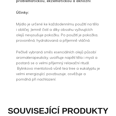
problematickou, ekzematickou a aknózní
.
Účinky:
Mýdlo je určené ke každodennímu použití na tělo
i obličej. Jemně čistí a díky obsahu vyživujících
olejů nevysušuje pokožku. Po použití je pokožka,
provoněná, hydratovaná a příjemně vláčná.
Pečlivě vybraná směs esenciálních olejů působí
aromaterapeuticky, uvolňuje napětí těla i mysli a
postará se o velmi příjemný relaxační rituál.
Bylinkovo mentolová vůně tea tree a eukalyptu je
velmi energizující, povzbuzuje, osvěžuje a
pomáhá při nachlazení.
SOUVISEJÍCÍ PRODUKTY