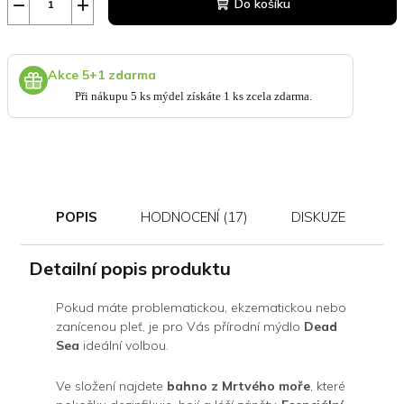
−
+
Do košíku
Akce 5+1 zdarma
Při nákupu 5 ks mýdel získáte 1 ks zcela zdarma.
POPIS
HODNOCENÍ (17)
DISKUZE
Detailní popis produktu
Pokud máte problematickou, ekzematickou nebo
zanícenou pleť, je pro Vás přírodní mýdlo
Dead
Sea
ideální volbou.
Ve složení najdete
bahno z Mrtvého moře
, které