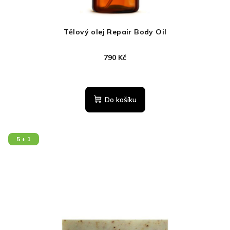
Tělový olej Repair Body Oil
790 Kč
Průměrné
hodnocení
produktu
Do košíku
je
5,0
z
5
5 + 1
hvězdiček.