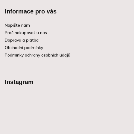
Á
hvězdiček.
Informace pro vás
P
A
Napište nám
Proč nakupovat u nás
T
Doprava a platba
Í
Obchodní podmínky
Podmínky ochrany osobních údajů
Instagram