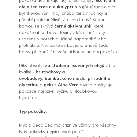
pokožku dezinfikuje, hojí a léčí záněty.
Esenciální
oleje tea tree a eukalyptus
zajišťují mentolovo
bylinkovou vůni, mají antibakteriální účinky a
působí protizánětlivě. Za jeho tmavě šedou
barvou se skrývá
černé aktivní uhlí
, které
dokáže absorbovat toxiny z kůže, nečistoty
usazené v pórech a účinně napomáhá v boji
proti akné. Nemusíte se bát jeho tmavě šedé
barvy, při použití nezašpiní koupelnu ani pokožku.
Díky obsahu
za studena lisovaných olejů
v bio
kvalitě -
brutnákový a
avokádový,
bambuckého másla
,
přírodního
glycerinu
a
gelu z Aloe Vera
mýdlo poskytuje
pokožce intenzivní výživu a hloubkovou
hydrataci.
Typ pokožky:
Mýdlo Dead Sea má příznivé účinky pro všechny
typy pokožky, nejvíce však potěší