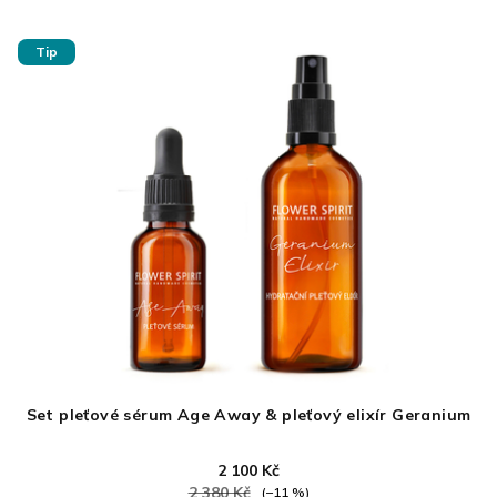
V
Tip
Ý
P
I
S
P
R
O
D
U
Set pleťové sérum Age Away & pleťový elixír Geranium
K
T
2 100 Kč
2 380 Kč
(–11 %)