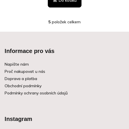
Do košíku
je
5,0
z
5
položek celkem
5
O
hvězdiček.
v
Z
l
Á
á
Informace pro vás
d
P
a
c
A
Napište nám
í
Proč nakupovat u nás
T
p
Doprava a platba
r
Í
Obchodní podmínky
v
Podmínky ochrany osobních údajů
k
y
v
ý
Instagram
p