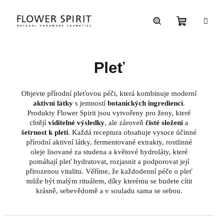
Přejít
na
obsah
Nákupn
Hledat
košík
Pleť
Objevte přírodní pleťovou péči, která kombinuje moderní
aktivní látky
s jemností
botanických ingrediencí
.
Produkty Flower Spirit jsou vytvořeny pro ženy, které
chtějí
viditelné výsledky
, ale zároveň
čisté složení
a
šetrnost k pleti
.
Každá receptura obsahuje vysoce účinné
přírodní aktivní látky, fermentované extrakty, rostlinné
oleje lisované za studena a květové hydroláty, které
pomáhají pleť hydratovat, rozjasnit a podporovat její
přirozenou vitalitu.
Věříme, že každodenní péče o pleť
může být malým rituálem, díky kterému se budete cítit
krásně, sebevědomě a v souladu sama se sebou.