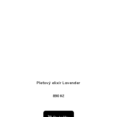
hvězdiček.
Pleťový elixír Lavender
890 Kč
Průměrné
hodnocení
produktu