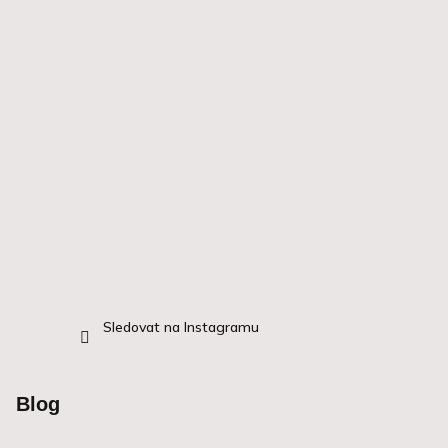
i
s
u
Sledovat na Instagramu
Blog