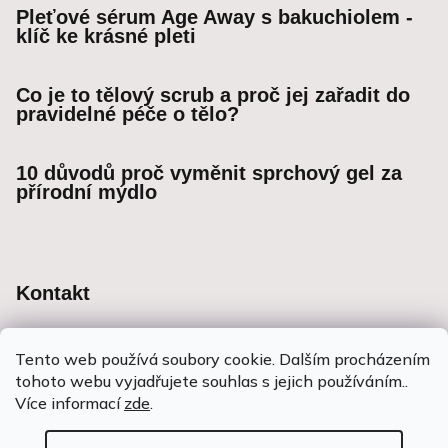
Pleťové sérum Age Away s bakuchiolem -
klíč ke krásné pleti
Co je to tělový scrub a proč jej zařadit do
pravidelné péče o tělo?
10 důvodů proč vyměnit sprchový gel za
přírodní mýdlo
Kontakt
info
@
flowerspirit.cz
Tento web používá soubory cookie. Dalším procházením
+420 721 674 222
tohoto webu vyjadřujete souhlas s jejich používáním..
Více informací
zde
.